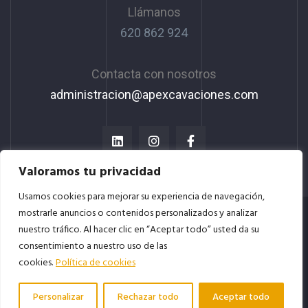
Llámanos
620 862 924
Contacta con nosotros
administracion@apexcavaciones.com
Valoramos tu privacidad
Usamos cookies para mejorar su experiencia de navegación,
mostrarle anuncios o contenidos personalizados y analizar
nuestro tráfico. Al hacer clic en “Aceptar todo” usted da su
Copyright © 2023. Todos los derechos
consentimiento a nuestro uso de las
reservados.
cookies.
Política de cookies
Desarrollado por tu equipo
Imedia comunicación
Personalizar
Rechazar todo
Aceptar todo